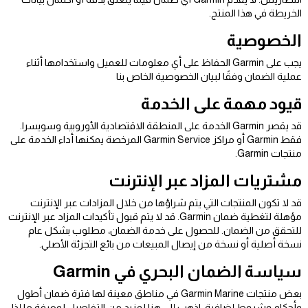
الخريطة في هذا المنتج.
الخصوصية
يجب على Garmin الحفاظ على أي معلومات للعميل واستخدامها أثناء
عملية الضمان وفقًا لبيان الخصوصية الخاص بنا
قيود مهمة على الخدمة
قد يقصر Garmin الخدمة على المنطقة الاقتصادية الأوروبية وسويسرا.
فقط Garmin أو مراكز Garmin Service المرخصة يمكنها أداء الخدمة على
منتجات Garmin.
مشتريات المزاد عبر الإنترنت
قد لا تكون المنتجات التي يتم شراؤها من خلال المزادات عبر الإنترنت
مؤهلة لتغطية ضمان Garmin. قد لا يتم قبول تأكيدات المزاد عبر الإنترنت
للتحقق من الضمان. للحصول على خدمة الضمان، مطلوب بشكل عام
نسخة أصلية أو نسخة من إيصال المبيعات من بائع التجزئة الأصلي.
سياسة الضمان البحري في Garmin
بعض منتجات Garmin Marine في مناطق معينة لها فترة ضمان أطول
وأحكام وشروط إضافية. اذهب إلى هنا لمزيد من التفاصيل لمعرفة ما إذا