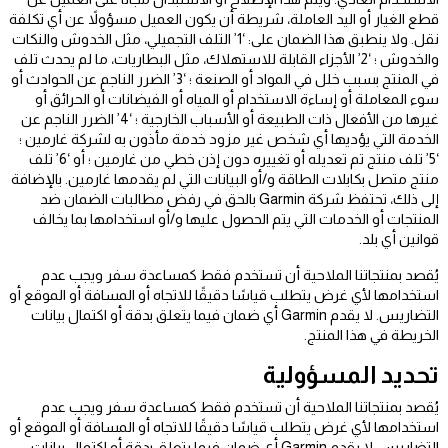
قطع الغيار أو اليد العاملة، شريطة أن يكون العميل مسؤولاً عن أي تكلفة
نقل. ولا ينطبق هذا الضمان على: ‘1’ التلف التجميلي، مثل الخدوش والنكات
والخدوش ؛ ‘2’ الأجزاء القابلة للاستهلاك، مثل البطاريات، ما لم يحدث تلف
في المنتج بسبب خلل في المواد أو الصنعة ؛ ‘3’ الضرر الناجم عن الحوادث أو
سوء المعاملة أو إساءة الاستخدام أو المياه أو الفيضانات أو الحرائق أو
غيرها من الأفعال ذات الطبيعة أو الأسباب الخارجية ؛ ‘4’ الضرر الناجم عن
الخدمة التي يؤديها أي شخص غير مزود خدمة مأذون به لشركة غارمين ؛
‘5’ تلف منتج تم تعديله أو تغييره دون إذن خطي من غارمين ؛ أو ‘6’ تلف
منتج متصل بكابلات الطاقة و/أو البيانات التي لم يقدمها غارمين. بالإضافة
إلى ذلك، تحتفظ شركة Garmin بالحق في رفض مطالبات الضمان ضد
المنتجات أو الخدمات التي يتم الحصول عليها و/أو استخدامها بما يخالف
قوانين أي بلد.
يُقصد بمنتجاتنا الملاحية أن تستخدم فقط كمساعدة سفر ويجب عدم
استخدامها لأي غرض يتطلب قياسًا دقيقًا للاتجاه أو المسافة أو الموقع أو
التضاريس. لا يقدم Garmin أي ضمان فيما يتعلق بدقة أو اكتمال بيانات
الخريطة في هذا المنتج.
تحديد المسؤولية
يُقصد بمنتجاتنا الملاحية أن تستخدم فقط كمساعدة سفر ويجب عدم
استخدامها لأي غرض يتطلب قياسًا دقيقًا للاتجاه أو المسافة أو الموقع أو
التضاريس. لا يقدم Garmin أي ضمان فيما يتعلق بدقة أو اكتمال بيانات