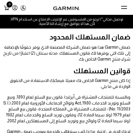
0
توصيل مجاني* | نرجو من المتسوقين عبر الإنترنت الامتناع عن استخدام VPN،
لأن هذا لا يتوافق مع إرشاداتنا الأمنية.
ضمان المستهلك المحدود
ضمان Garmin هذا هو ضمان الشركة المصنعة الذي يوفر حقوقًا بالإضافة
إلى تلك التي يوفرها لك قانون المستهلك. مدته سنتان (2) اعتبارًا من تاريخ
شراء منتج Garmin الخاص بك.
قوانين المستهلك
إذا كان منتج Garmin الخاص بك معيبًا، فيمكنك الاستفادة من الحقوق
الواردة في ما يلي:
وبالنسبة للمنتجات المشتراة في أيرلندا: قانون بيع السلع لعام 1893، وبيع
السلع وتوريد الخدمات Act,1980 ولوائح الجماعات الأوروبية لعام 2003 (S.I.
No. 11/2003) ؛ للمنتجات المشتراة في المملكة المتحدة: قانون بيع السلع
لعام 1979 (ولا سيما المادة 12)، وقانون توريد السلع والخدمات لعام 1982
(ولا سيما المادة 2) ولوائح بيع وتوريد السلع إلى المستهلكين لعام 2002.
لديك الحق في اختيار ما إذا كنت ستطالب بالخدمة بموجب ضمان Garmin