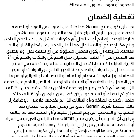
المحدود أو بموجب قانون المستهلك.
تغطية الضمان
يجب أن يكون منتج Garmin هذا خاليًا من العيوب في المواد أو الصنعة
لمدة عامين من تاريخ الشراء. خلال هذه الفترة، ستقوم Garmin، في
خيارها الوحيد، بإصلاح أو استبدال أي مكونات تفشل في الاستخدام العادي.
ويتم هذا الإصلاح أو الاستبدال مجاناً على العميل عن قطع الغيار أو اليد
العاملة، شريطة أن يكون العميل مسؤولاً عن أي تكلفة نقل. ولا ينطبق
هذا الضمان على: ‘1’ التلف التجميلي، مثل الخدوش والنكات والخدوش ؛ ‘2’
الأجزاء القابلة للاستهلاك، مثل البطاريات، ما لم يحدث تلف في المنتج
بسبب خلل في المواد أو الصنعة ؛ ‘3’ الضرر الناجم عن الحوادث أو سوء
المعاملة أو إساءة الاستخدام أو المياه أو الفيضانات أو الحرائق أو غيرها
من الأفعال ذات الطبيعة أو الأسباب الخارجية ؛ ‘4’ الضرر الناجم عن الخدمة
التي يؤديها أي شخص غير مزود خدمة مأذون به لشركة غارمين ؛ ‘5’ تلف
منتج تم تعديله أو تغييره دون إذن خطي من غارمين ؛ أو ‘6’ تلف منتج
متصل بكابلات الطاقة و/أو البيانات التي لم يقدمها غارمين. بالإضافة إلى
ذلك، تحتفظ شركة Garmin بالحق في رفض مطالبات الضمان ضد
المنتجات أو الخدمات التي يتم الحصول عليها و/أو استخدامها بما يخالف
قوانين أي بلد. يجب أن يكون منتج Garmin هذا خاليًا من العيوب في المواد
أو الصنعة لمدة عامين من تاريخ الشراء. خلال هذه الفترة، ستقوم
Garmin، في خيارها الوحيد، بإصلاح أو استبدال أي مكونات تفشل في
الاستخدام العادي. ويتم هذا الإصلاح أو الاستبدال مجاناً على العميل عن