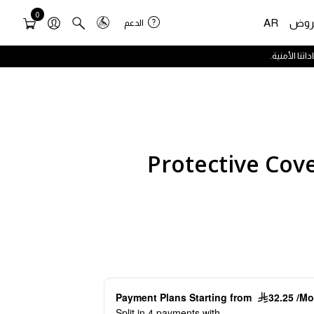
0
روض
AR
الدعم
Protective Co
ng a thumbnail will change the main image in the carousel 
Payment Plans Starting from
32.25 /M
Split in 4 payments with