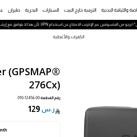
اضة واللياقة البدنية
الترفيه خارج البيت
السيارات
البحرية
طيران
ع
من المتسوقين عبر الإنترنت الامتناع عن استخدام VPN، لأن هذا لا يتوافق مع إرشاداتنا الأمنية.
الكفرات والأغطية
ver (GPSMAP®
that follows. Use the Previous and Next buttons to cycle t
276Cx)
رقم القطعة
010-12456-00
129
onth