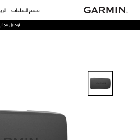
قسم الساعات
الري
توصيل مجاني* | نرجو 
hrough all the thumbnails, use Enter to select.