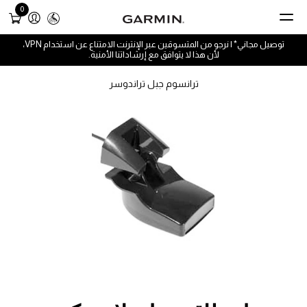
0
توصيل مجاني* | نرجو من المتسوقين عبر الإنترنت الامتناع عن استخدام VPN،
لأن هذا لا يتوافق مع إرشاداتنا الأمنية.
ترانسوم جبل تراندوسر