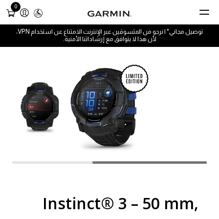
0
توصيل مجاني* | نرجو من المتسوقين عبر الإنترنت الامتناع عن استخدام VPN،
لأن هذا لا يتوافق مع إرشاداتنا الأمنية.
Instinct® 3 – 50 mm,