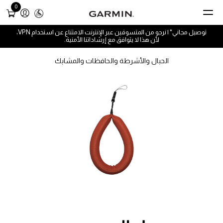
0
توصيل مجاني* | نرجو من المتسوقين عبر الإنترنت الامتناع عن استخدام VPN،
لأن هذا لا يتوافق مع إرشاداتنا الأمنية.
الحبال والأشرطة والحافظات والمشابك