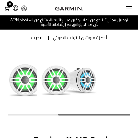
0
توصيل مجاني* | نرجو من المتسوقين عبر الإنترنت الامتناع عن استخدام VPN،
لأن هذا لا يتوافق مع إرشاداتنا الأمنية.
أجهزة فيوشن للترفيه الصوتي
البحريه