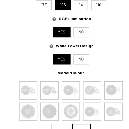
7.7"
6.5"
4"
10"
RGB illumination
YES
NO
Wake Tower Design
YES
NO
Model/Colour