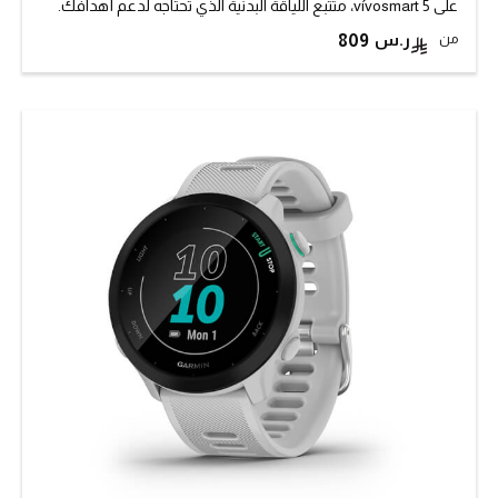
على vívosmart 5، متتبع اللياقة البدنية الذي تحتاجه لدعم أهدافك.
من
809